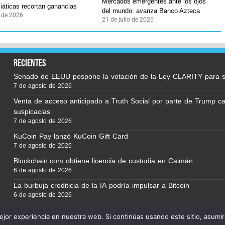
Mercados emergentes ante los ojos
iáticas recortan ganancias
del mundo: avanza Banco Azteca
o de 2026
21 de julio de 2026
recientes
Senado de EEUU pospone la votación de la Ley CLARITY para 
7 de agosto de 2026
Venta de acceso anticipado a Truth Social por parte de Trump c
suspicacias
7 de agosto de 2026
KuCoin Pay lanzó KuCoin Gift Card
7 de agosto de 2026
Blockchain.com obtiene licencia de custodia en Caimán
6 de agosto de 2026
La burbuja crediticia de la IA podría impulsar a Bitcoin
6 de agosto de 2026
jor experiencia en nuestra web. Si continúas usando este sitio, asumi
rvados