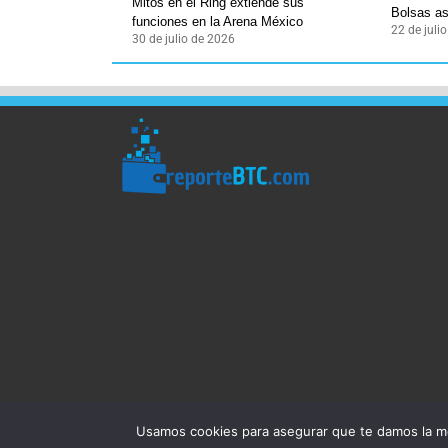
Mitos en el Ring extiende sus
Bolsas as
funciones en la Arena México
22 de juli
30 de julio de 2026
Usamos cookies para asegurar que te damos la me
Reporte BTC © Copyright 2026, Todos los derechos rese