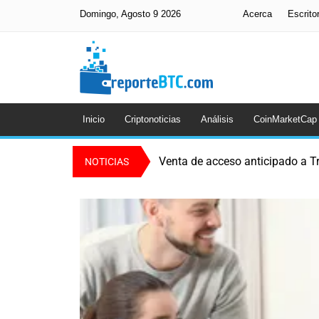
Domingo, Agosto 9 2026
Acerca
Escrito
Inicio
Criptonoticias
Análisis
CoinMarketCap
Venta de acceso anticipado a T
NOTICIAS