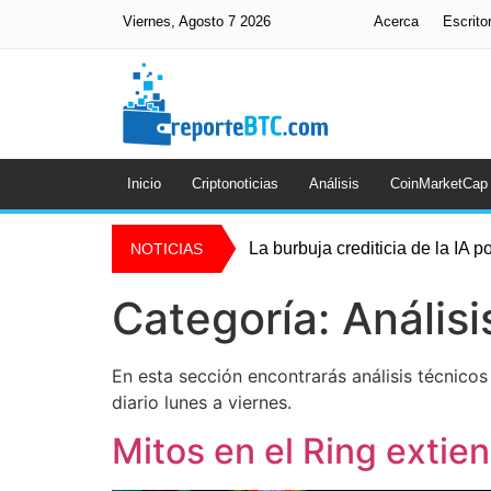
Viernes, Agosto 7 2026
Acerca
Escrito
Inicio
Criptonoticias
Análisis
CoinMarketCap
La burbuja crediticia de la IA p
NOTICIAS
Detienen a hombre acusado de
Categoría:
Análisi
En esta sección encontrarás análisis técnico
diario lunes a viernes.
Mitos en el Ring extie