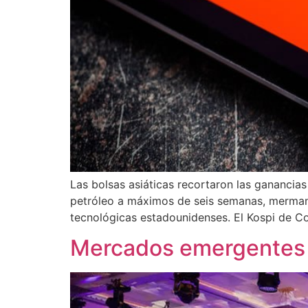
Las bolsas asiáticas recortaron las ganancias
petróleo a máximos de seis semanas, mermando
tecnológicas estadounidenses. El Kospi de Co
Mercados emergentes a