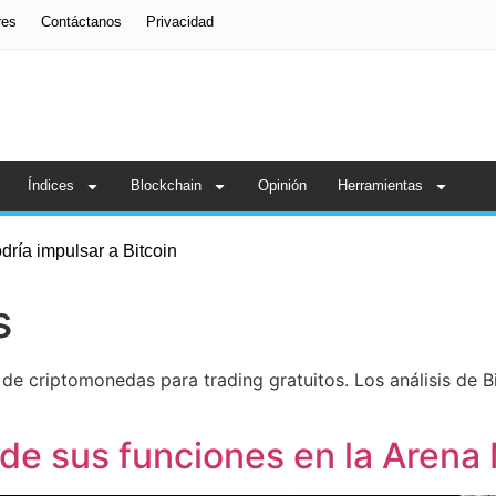
res
Contáctanos
Privacidad
Índices
Blockchain
Opinión
Herramientas
odría impulsar a Bitcoin
 fraude en inversiones con criptomonedas
s
s de criptomonedas para trading gratuitos. Los análisis de 
nde sus funciones en la Arena