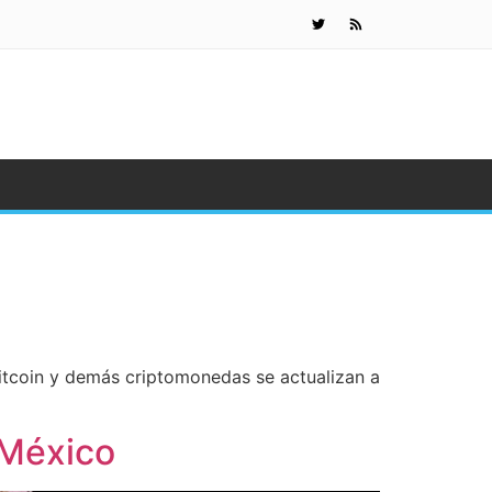
¿Qué es el
Bitcoin y demás criptomonedas se actualizan a
 México