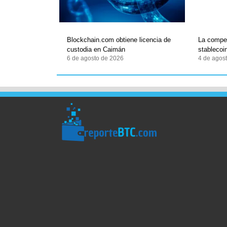
Blockchain.com obtiene licencia de
La compet
custodia en Caimán
stablecoi
6 de agosto de 2026
4 de agos