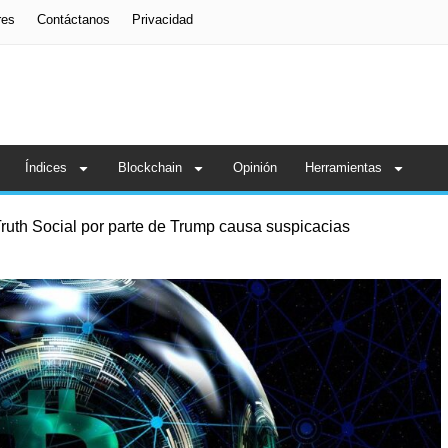
res
Contáctanos
Privacidad
Índices
Blockchain
Opinión
Herramientas
ruth Social por parte de Trump causa suspicacias