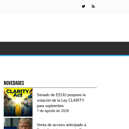
KuCoin Pay
novedades
Senado de EEUU pospone la
votación de la Ley CLARITY
para septiembre
7 de agosto de 2026
Venta de acceso anticipado a