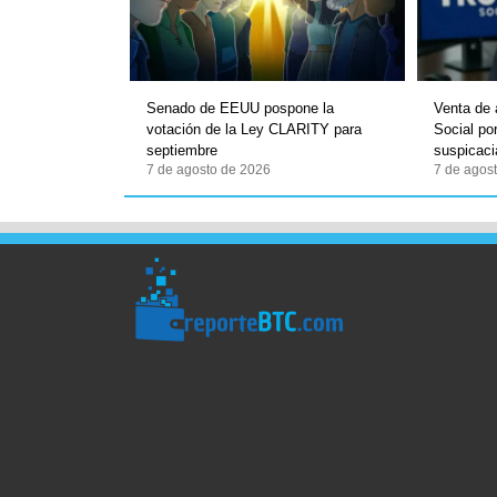
Senado de EEUU pospone la
Venta de 
votación de la Ley CLARITY para
Social po
septiembre
suspicaci
7 de agosto de 2026
7 de agos