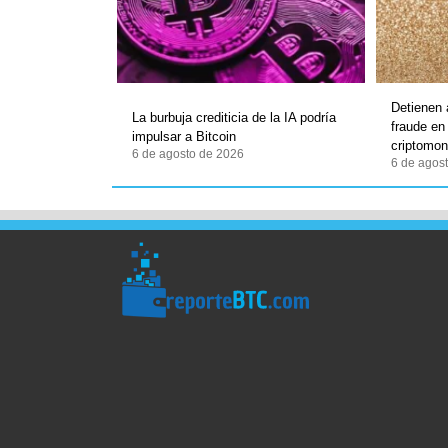
Detienen
La burbuja crediticia de la IA podría
fraude en
impulsar a Bitcoin
criptomo
6 de agosto de 2026
6 de agos