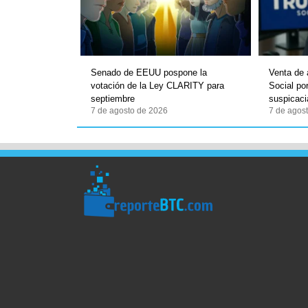
Senado de EEUU pospone la
Venta de 
votación de la Ley CLARITY para
Social po
septiembre
suspicaci
7 de agosto de 2026
7 de agos