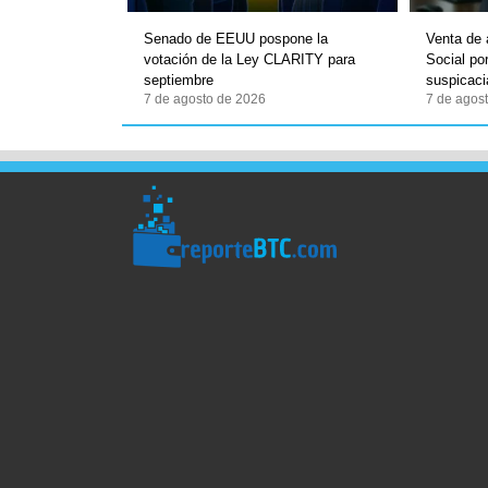
Senado de EEUU pospone la
Venta de 
votación de la Ley CLARITY para
Social po
septiembre
suspicaci
7 de agosto de 2026
7 de agos