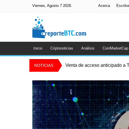
Viernes, Agosto 7 2026
Acerca
Escrito
Inicio
Criptonoticias
Análisis
CoinMarketCap
Venta de acceso anticipado a T
NOTICIAS