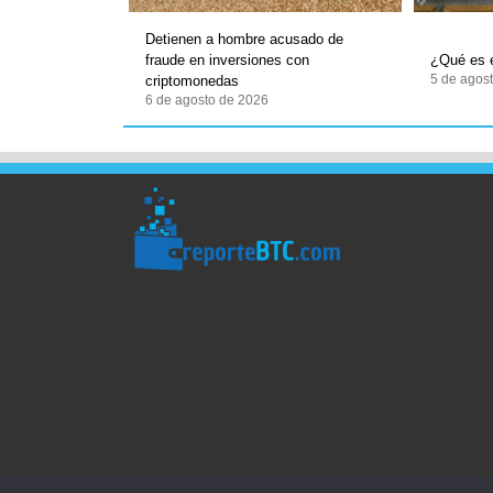
Detienen a hombre acusado de
fraude en inversiones con
¿Qué es e
5 de agos
criptomonedas
6 de agosto de 2026