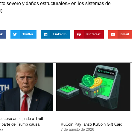
to severo y daños estructurales» en los sistemas de
).
ok
Twitter
LinkedIn
Pinterest
Email
acceso anticipado a Truth
r parte de Trump causa
KuCoin Pay lanzó KuCoin Gift Card
7 de agosto de 2026
as