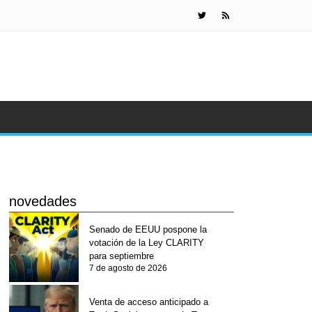
KuCoin Pay
novedades
Senado de EEUU pospone la
votación de la Ley CLARITY
para septiembre
7 de agosto de 2026
Venta de acceso anticipado a