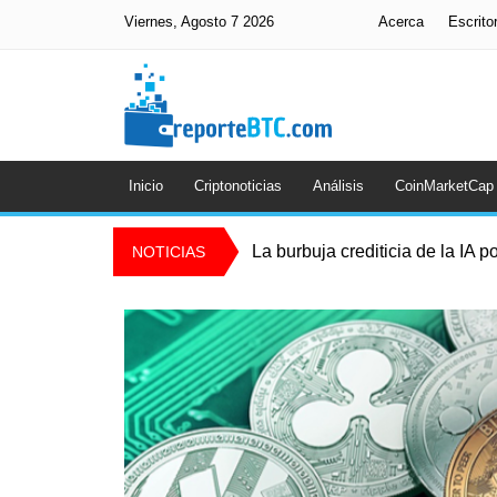
Viernes, Agosto 7 2026
Acerca
Escrito
Inicio
Criptonoticias
Análisis
CoinMarketCap
La burbuja crediticia de la IA p
NOTICIAS