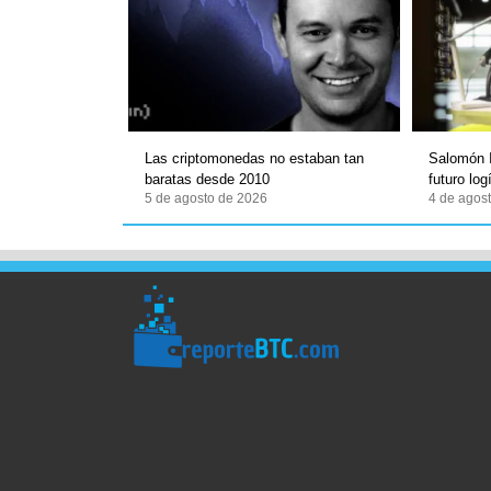
Las criptomonedas no estaban tan
Salomón I
baratas desde 2010
futuro lo
5 de agosto de 2026
4 de agos