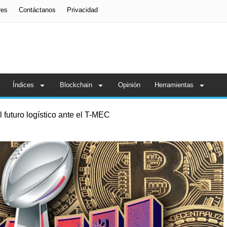
res
Contáctanos
Privacidad
Índices
Blockchain
Opinión
Herramientas
 futuro logístico ante el T-MEC