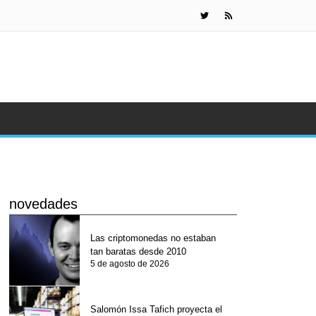
Impuesto d
novedades
Las criptomonedas no estaban
tan baratas desde 2010
5 de agosto de 2026
Salomón Issa Tafich proyecta el