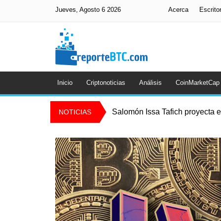
Jueves, Agosto 6 2026
Acerca
Escrito
Inicio
Criptonoticias
Análisis
CoinMarketCap
Salomón Issa Tafich proyecta el
NOTICIAS