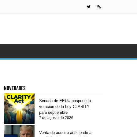
KuCoin Pay
novedades
Senado de EEUU pospone la
votación de la Ley CLARITY
para septiembre
7 de agosto de 2026
Venta de acceso anticipado a