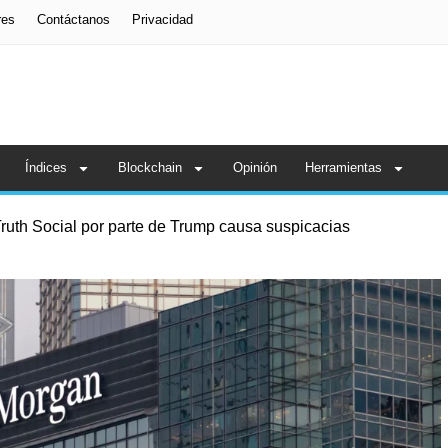
res
Contáctanos
Privacidad
Índices
Blockchain
Opinión
Herramientas
ruth Social por parte de Trump causa suspicacias