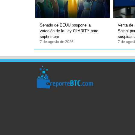
Senado de EEUU pospone la
Venta de 
votación de la Ley CLARITY para
Social po
septiembre
suspicaci
7 de agosto de 2026
7 de agos