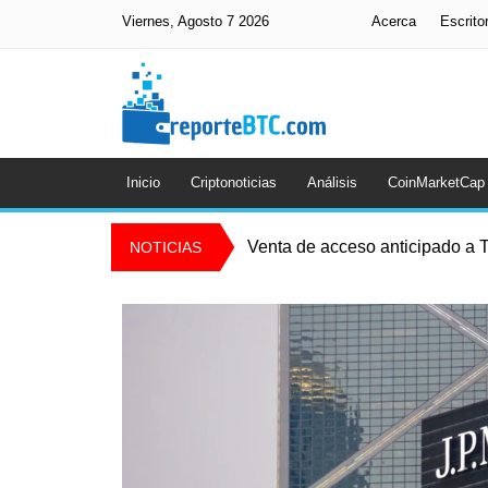
Viernes, Agosto 7 2026
Acerca
Escrito
Inicio
Criptonoticias
Análisis
CoinMarketCap
Venta de acceso anticipado a T
NOTICIAS