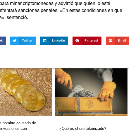
para minar criptomonedas y advirtió que quien lo esté
nfrentará sanciones penales. «En estas condiciones en que
e», sentenció.
ok
Twitter
LinkedIn
Pinterest
Email
 a hombre acusado de
 inversiones con
¿Qué es el oro tokenizado?