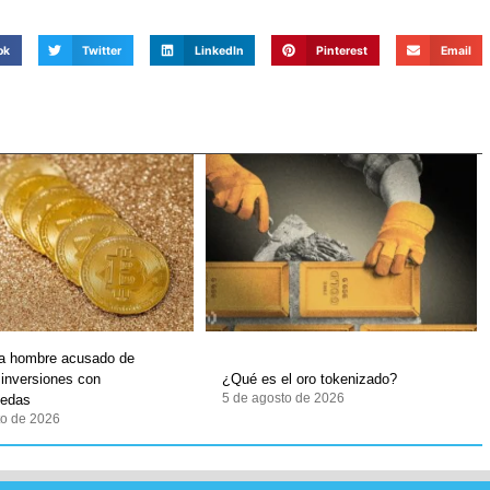
ok
Twitter
LinkedIn
Pinterest
Email
 a hombre acusado de
 inversiones con
¿Qué es el oro tokenizado?
5 de agosto de 2026
nedas
to de 2026