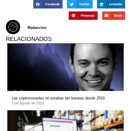
Facebook
Twitter
LinkedIn
Pinterest
Email
Redaccion
RELACIONADOS
Las criptomonedas no estaban tan baratas desde 2010
5 de agosto de 2026