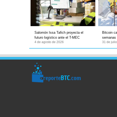
Salomón Issa Tafich proyecta el
Bitcoin c
futuro logístico ante el T-MEC
semanas
4 de agosto de 2026
31 de juli