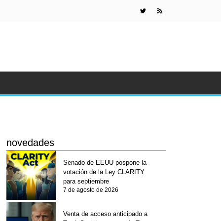
KuCoin Pay
novedades
Senado de EEUU pospone la
votación de la Ley CLARITY
para septiembre
7 de agosto de 2026
Venta de acceso anticipado a