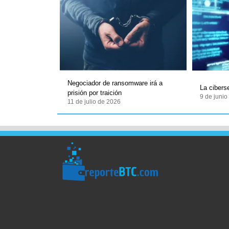
Negociador de ransomware irá a
La cibers
prisión por traición
9 de juni
11 de julio de 2026