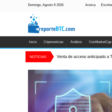
Domingo, Agosto 9 2026
Acerca
Escrito
Inicio
Criptonoticias
Análisis
CoinMarketCap
Venta de acceso anticipado a T
NOTICIAS