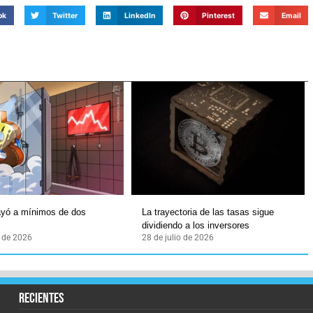
ok
Twitter
LinkedIn
Pinterest
Email
ayó a mínimos de dos
La trayectoria de las tasas sigue
dividiendo a los inversores
o de 2026
28 de julio de 2026
recientes