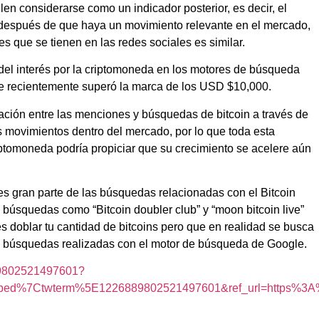
n considerarse como un indicador posterior, es decir, el
después de que haya un movimiento relevante en el mercado,
es que se tienen en las redes sociales es similar.
 del interés por la criptomoneda en los motores de búsqueda
ue recientemente superó la marca de los USD $10,000.
ación entre las menciones y búsquedas de bitcoin a través de
 movimientos dentro del mercado, por lo que toda esta
ptomoneda podría propiciar que su crecimiento se acelere aún
s gran parte de las búsquedas relacionadas con el Bitcoin
 búsquedas como “Bitcoin doubler club” y “moon bitcoin live”
 doblar tu cantidad de bitcoins pero que en realidad se busca
es búsquedas realizadas con el motor de búsqueda de Google.
889802521497601?
bed%7Ctwterm%5E1226889802521497601&ref_url=https%3A