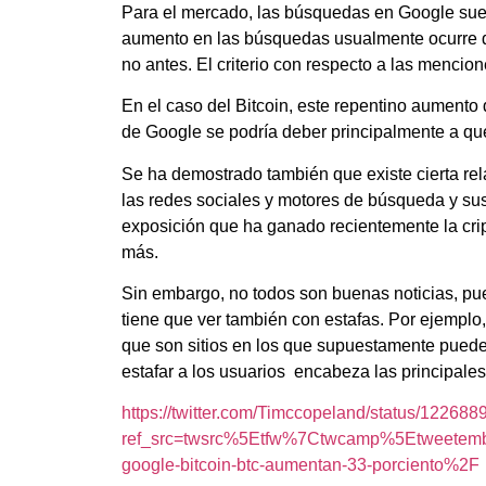
Para el mercado, las búsquedas en Google suele
aumento en las búsquedas usualmente ocurre 
no antes. El criterio con respecto a las mencion
En el caso del Bitcoin, este repentino aumento
de Google se podría deber principalmente a q
Se ha demostrado también que existe cierta rel
las redes sociales y motores de búsqueda y sus
exposición que ha ganado recientemente la cri
más.
Sin embargo, no todos son buenas noticias, pue
tiene que ver también con estafas. Por ejemplo,
que son sitios en los que supuestamente puedes
estafar a los usuarios encabeza las principal
https://twitter.com/Timccopeland/status/1226
ref_src=twsrc%5Etfw%7Ctwcamp%5Etweetem
google-bitcoin-btc-aumentan-33-porciento%2F