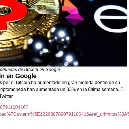
úsquedas de Bitcoin en Google
in en Google
és por el Bitcoin ha aumentado en gran medida dentro de su
criptomoneda han aumentado un 33% en la última semana. El
witter.
7890791100416?
bed%7Ctwterm%5E1226887890791100416&ref_url=https%3A