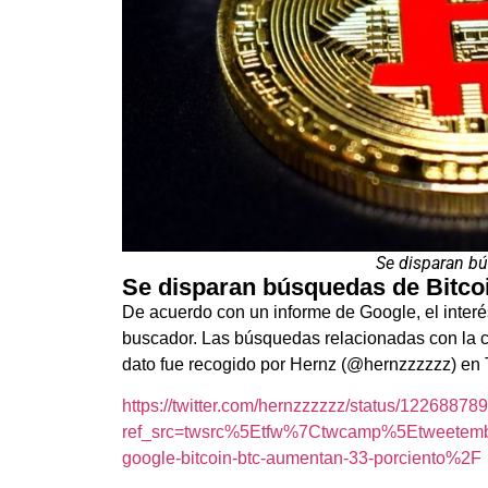
Se disparan b
Se disparan búsquedas de Bitco
De acuerdo con un informe de Google, el inter
buscador. Las búsquedas relacionadas con la 
dato fue recogido por
Hernz (@hernzzzzzz) en T
https://twitter.com/hernzzzzzz/status/122688
ref_src=twsrc%5Etfw%7Ctwcamp%5Etweetem
google-bitcoin-btc-aumentan-33-porciento%2F