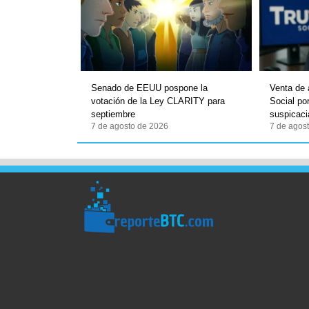
Senado de EEUU pospone la
Venta de 
votación de la Ley CLARITY para
Social po
septiembre
suspicaci
7 de agosto de 2026
7 de agos