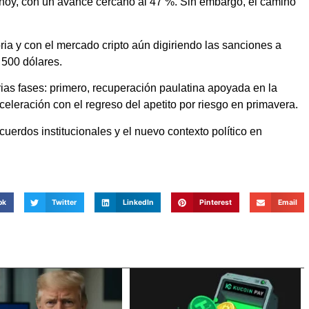
hoy, con un avance cercano al 47 %. Sin embargo, el camino
ia y con el mercado cripto aún digiriendo las sanciones a
 500 dólares.
rias fases: primero, recuperación paulatina apoyada en la
eleración con el regreso del apetito por riesgo en primavera.
acuerdos institucionales y el nuevo contexto político en
ok
Twitter
LinkedIn
Pinterest
Email