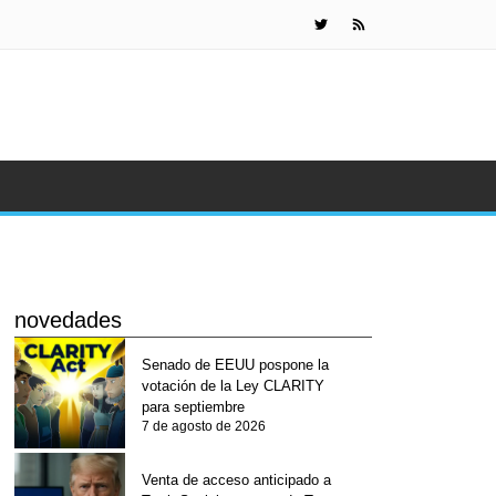
KuCoin Pay
novedades
Senado de EEUU pospone la
votación de la Ley CLARITY
para septiembre
7 de agosto de 2026
Venta de acceso anticipado a