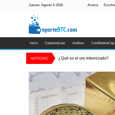
Jueves, Agosto 6 2026
Acerca
Escrito
Inicio
Criptonoticias
Análisis
CoinMarketCap
¿Qué es el oro tokenizado?
NOTICIAS