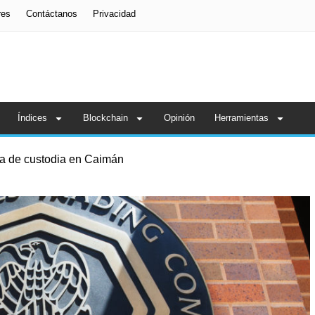
res
Contáctanos
Privacidad
Índices
Blockchain
Opinión
Herramientas
ia de custodia en Caimán