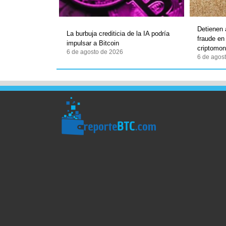
Detienen
La burbuja crediticia de la IA podría
fraude en
impulsar a Bitcoin
criptomo
6 de agosto de 2026
6 de agos