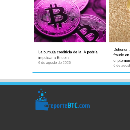
Detienen
La burbuja crediticia de la IA podría
fraude en
impulsar a Bitcoin
criptomo
6 de agosto de 2026
6 de agos