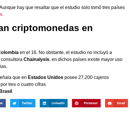
. Aunque hay que resaltar que el estudio solo tomó tres países
n.
san criptomonedas en
Colombia
en el 16. No obstante, el estudio no incluyó a
 consultora
Chainalysis
, en dichos países existe mayor uso
ias.
señala que en
Estados Unidos
posee 27,200 cajeros
or tres o cuatro cifras
Brasil
.
ok
Twitter
LinkedIn
Pinterest
Email