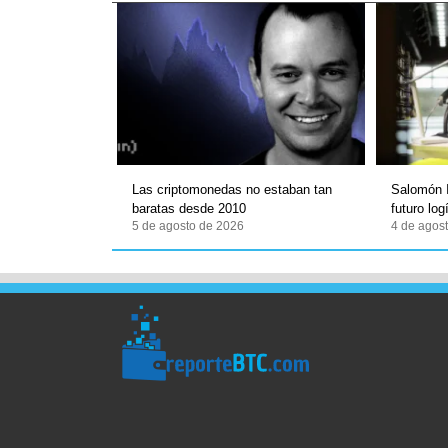
Las criptomonedas no estaban tan
Salomón I
baratas desde 2010
futuro lo
5 de agosto de 2026
4 de agos