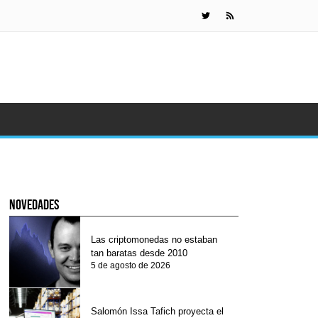
Impuesto d
novedades
Las criptomonedas no estaban
tan baratas desde 2010
5 de agosto de 2026
Salomón Issa Tafich proyecta el