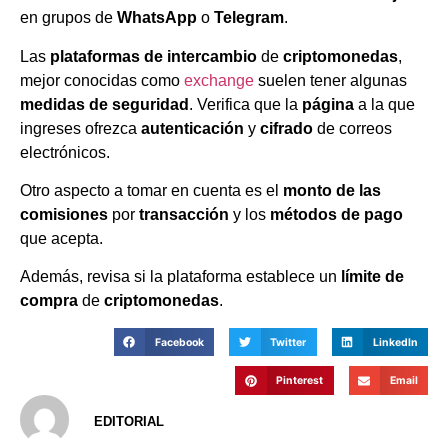
en grupos de
WhatsApp
o
Telegram
.
Las
plataformas de intercambio
de
criptomonedas
,
mejor conocidas como
exchange
suelen tener algunas
medidas de seguridad
. Verifica que la
página
a la que
ingreses ofrezca
autenticación
y
cifrado
de correos
electrónicos.
Otro aspecto a tomar en cuenta es el
monto de las
comisiones
por
transacción
y los
métodos de pago
que acepta.
Además, revisa si la plataforma establece un
límite de
compra
de
criptomonedas
.
Facebook
Twitter
LinkedIn
Pinterest
Email
EDITORIAL