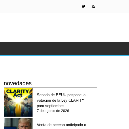
KuCoin Pay
novedades
Senado de EEUU pospone la
votación de la Ley CLARITY
para septiembre
7 de agosto de 2026
Venta de acceso anticipado a