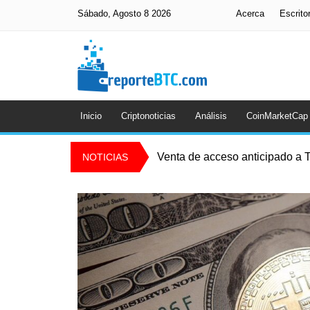
Sábado, Agosto 8 2026
Acerca
Escrito
Inicio
Criptonoticias
Análisis
CoinMarketCap
Venta de acceso anticipado a T
NOTICIAS