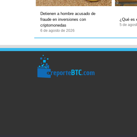
Detienen a hombre acusado de
fraude en inversiones con
¿Qué es e
5 de agos
criptomonedas
6 de agosto de 2026