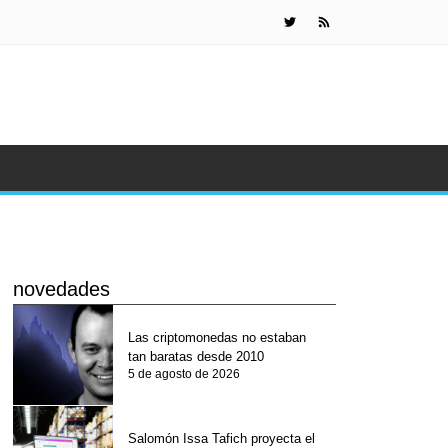
Impuesto d
novedades
Las criptomonedas no estaban
tan baratas desde 2010
5 de agosto de 2026
Salomón Issa Tafich proyecta el