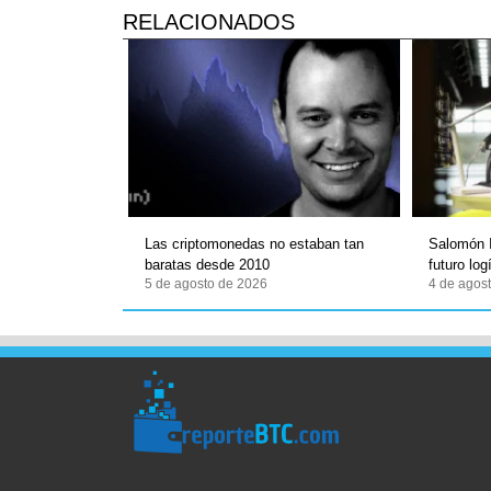
RELACIONADOS
Las criptomonedas no estaban tan
Salomón I
baratas desde 2010
futuro lo
5 de agosto de 2026
4 de agos