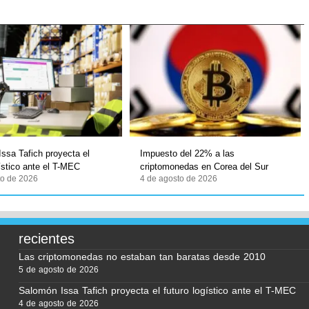
ssa Tafich proyecta el
Impuesto del 22% a las
gístico ante el T-MEC
criptomonedas en Corea del Sur
to de 2026
4 de agosto de 2026
recientes
Las criptomonedas no estaban tan baratas desde 2010
5 de agosto de 2026
Salomón Issa Tafich proyecta el futuro logístico ante el T-MEC
4 de agosto de 2026